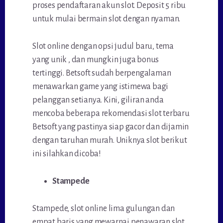
proses pendaftaran akun slot. Deposit 5 ribu
untuk mulai bermain slot dengan nyaman.
Slot online dengan opsi judul baru, tema
yang unik , dan mungkin juga bonus
tertinggi. Betsoft sudah berpengalaman
menawarkan game yang istimewa bagi
pelanggan setianya. Kini, giliran anda
mencoba beberapa rekomendasi slot terbaru
Betsoft yang pastinya siap gacor dan dijamin
dengan taruhan murah. Uniknya slot berikut
ini silahkan dicoba!
Stampede
Stampede, slot online lima gulungan dan
empat baris yang mewarnai penawaran slot