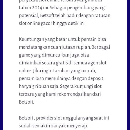
penyedia slot online terbaru yang unik di
tahun 2024 ini. Sebagai pengembang yang
potensial, Betsoft telah hadir dengan ratusan
slot online gacor hingga detik ini.
Keuntungan yang besar untuk pemain bisa
mendatangkan cuan jutaan rupiah. Berbagai
game yang dimunculkan juga bisa
dimainkan secara gratis di semua agen slot
online. Jika ingin taruhan yang murah,
pemain bisa memulainya dengan deposit
hanya 5 ribuan saja. Segera kunjungi slot
terbaru yang kami rekomendasikan dari
Betsoft.
Betsoft , provider slot unggulan yang saat ini
sudah semakin banyak menyerap