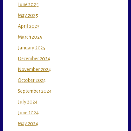
June 2025
May 2025
April 2025
March 2025
January 2025
December 2024
November 2024
October 2024
September 2024
July 2024
June 2024
May 2024