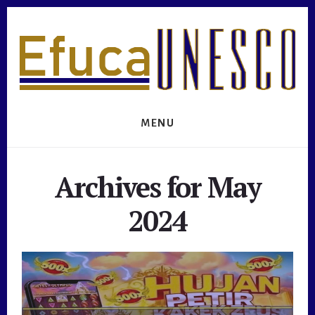
Skip
Skip
to
to
primary
content
sidebar
MENU
Archives for May
2024