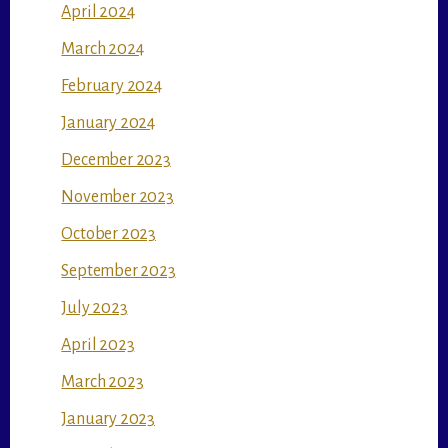
April 2024
March 2024
February 2024
January 2024
December 2023
November 2023
October 2023
September 2023
July 2023
April 2023
March 2023
January 2023