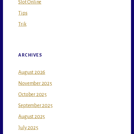
Slot Online
Tips
Trik
ARCHIVES
August 2026
November 2025
October 2025
September 2025
August 2025
July 2025