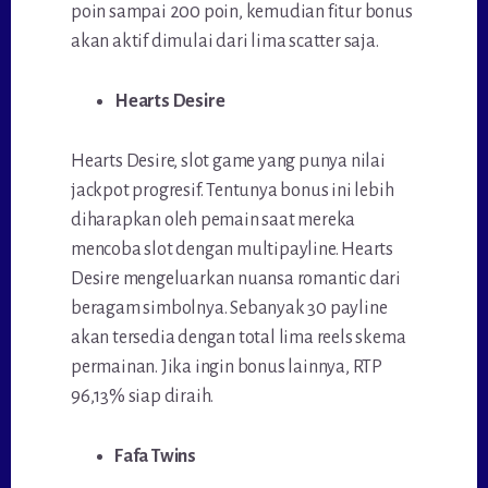
poin sampai 200 poin, kemudian fitur bonus
akan aktif dimulai dari lima scatter saja.
Hearts Desire
Hearts Desire, slot game yang punya nilai
jackpot progresif. Tentunya bonus ini lebih
diharapkan oleh pemain saat mereka
mencoba slot dengan multipayline. Hearts
Desire mengeluarkan nuansa romantic dari
beragam simbolnya. Sebanyak 30 payline
akan tersedia dengan total lima reels skema
permainan. Jika ingin bonus lainnya, RTP
96,13% siap diraih.
Fafa Twins