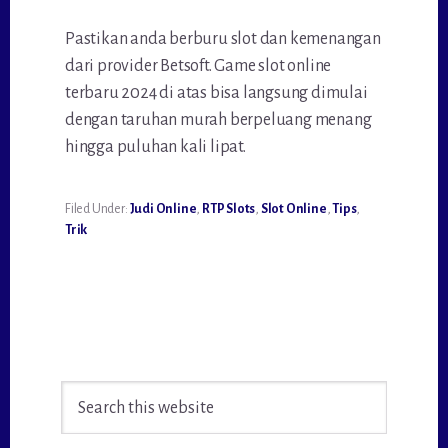
Pastikan anda berburu slot dan kemenangan
dari provider Betsoft. Game slot online
terbaru 2024 di atas bisa langsung dimulai
dengan taruhan murah berpeluang menang
hingga puluhan kali lipat.
Filed Under:
Judi Online
,
RTP Slots
,
Slot Online
,
Tips
,
Trik
Primary
Search
Sidebar
this
website