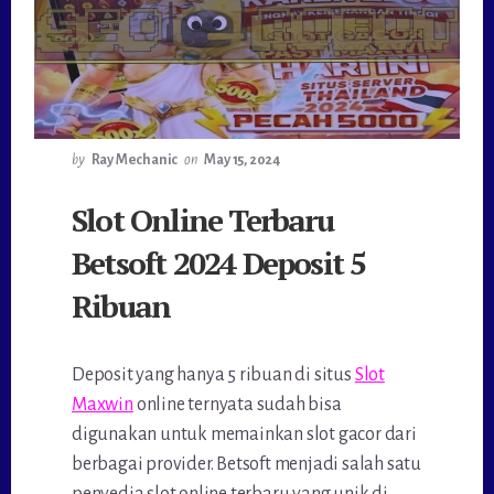
by
Ray Mechanic
on
May 15, 2024
Slot Online Terbaru
Betsoft 2024 Deposit 5
Ribuan
Deposit yang hanya 5 ribuan di situs
Slot
Maxwin
online ternyata sudah bisa
digunakan untuk memainkan slot gacor dari
berbagai provider. Betsoft menjadi salah satu