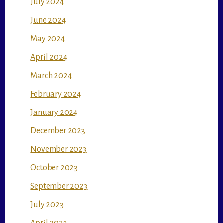
July 2024
June 2024
May 2024
April 2024
March 2024
February 2024
January 2024
December 2023
November 2023
October 2023
September 2023
July 2023