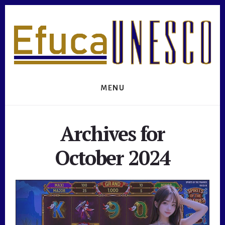
Skip
Skip
to
to
primary
content
sidebar
MENU
Archives for
October 2024