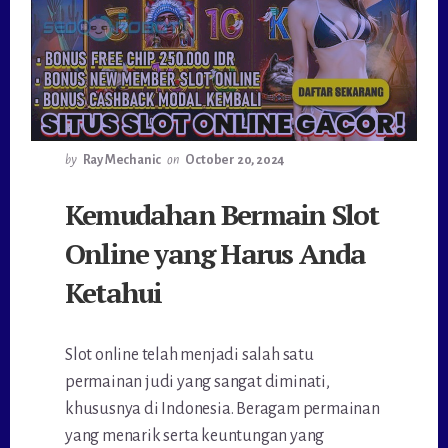
by
Ray Mechanic
on
October 20, 2024
Kemudahan Bermain Slot
Online yang Harus Anda
Ketahui
Slot online telah menjadi salah satu
permainan judi yang sangat diminati,
khususnya di Indonesia. Beragam permainan
yang menarik serta keuntungan yang