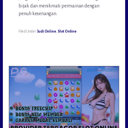
bijak dan menikmati permainan dengan
penuh kesenangan.
Filed Under:
Judi Online
,
Slot Online