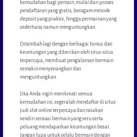
kemudahan bagi pemain, mulai dari proses
pendaftaran yang gratis, beragam metode
deposit yang praktis, hingga permainan yang
sederhana namun menguntungkan.
Ditambah lagi dengan berbagai bonus dan
keuntungan yang diberikan oleh situs-situs
terpercaya, membuat pengalaman bermain
semakin menyenangkan dan
menguntungkan.
Jika Anda ingin menikmati semua
kemudahan ini, segeralah mendaftar di situs
judi slot online terpercaya dan rasakan
sendiri sensasi bermain yang seru serta
peluang mendapatkan keuntungan besar.
Jangan lupa untuk selalu bermain dengan