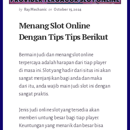
by
Ray Mechanic
on
October 15, 2024
Menang Slot Online
Dengan Tips Tips Berikut
Bermain judi dan menang slot online
terpercaya adalah harapan dari tiap player
di masa ini. Slot yang hadir dari situs ini akan
sangat menjanjikan bagi anda dan maka
dari itu, anda wajib main judi slot ini dengan
sangat praktis.
Jenis judi online slot yang tersedia akan
memberi untung besar bagi tiap player.
Keuntungan yang menarik dan besar bisa