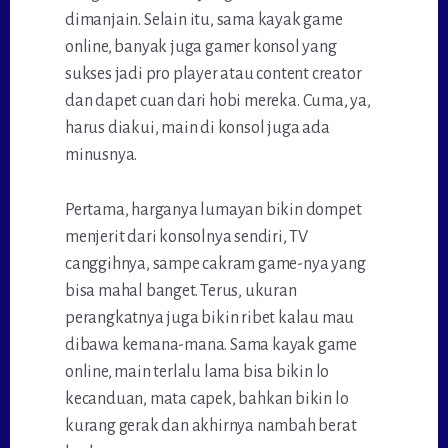
dimanjain.
Selain itu, sama kayak game
online, banyak juga gamer konsol yang
sukses jadi pro player atau content creator
dan dapet cuan dari hobi mereka.
Cuma, ya,
harus diakui, main di konsol juga ada
minusnya.
Pertama, harganya lumayan bikin dompet
menjerit dari konsolnya sendiri, TV
canggihnya, sampe cakram game-nya yang
bisa mahal banget. Terus, ukuran
perangkatnya juga bikin ribet kalau mau
dibawa kemana-mana. Sama kayak game
online, main terlalu lama bisa bikin lo
kecanduan, mata capek, bahkan bikin lo
kurang gerak dan akhirnya nambah berat