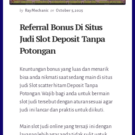
by
Ray Mechanic
on
October 5, 2025
Referral Bonus Di Situs
Judi Slot Deposit Tanpa
Potongan
Keuntungan bonus yang luas dan menarik
bisa anda nikmati saat sedang main di situs
judi Slot scatter hitam Deposit Tanpa
Potongan. Wajib bagi anda untuk bermain
slot judi tersebut dengan aturan sesuai agar
judi ini lancar dan praktis untuk diikuti.
Main slot judi online yang tersaji ini dengan
layanan lebih agar anda tidak sulit untuk