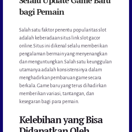
Selalu Update Game Baru
bagi Pemain
Salah satu faktor penentu popularitas slot
adalah keberadaan situs link slot gacor
online. Situs ini dikenal selalu memberikan
pengalaman bermain yang menyenangkan
dan menguntungkan.
Salah satu keunggulan
utamanya adalah konsistensinya dalam
menghadirkan pembaruan game secara
berkala. Game baru yang terus dihadirkan
memberikan variasi, tantangan, dan
kesegaran bagi para pemain.
Kelebihan yang Bisa
Didapatkan Oleh