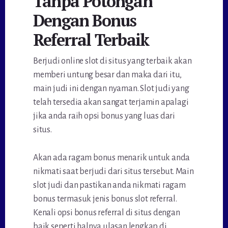
Tanpa Potongan
Dengan Bonus
Referral Terbaik
Berjudi online slot di situs yang terbaik akan
memberi untung besar dan maka dari itu,
main judi ini dengan nyaman. Slot judi yang
telah tersedia akan sangat terjamin apalagi
jika anda raih opsi bonus yang luas dari
situs.
Akan ada ragam bonus menarik untuk anda
nikmati saat berjudi dari situs tersebut. Main
slot judi dan pastikan anda nikmati ragam
bonus termasuk jenis bonus slot referral.
Kenali opsi bonus referral di situs dengan
baik seperti halnya ulasan lengkap di