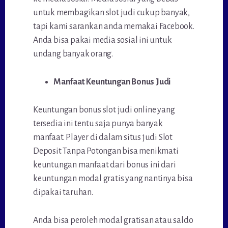
untuk membagikan slot judi cukup banyak,
tapi kami sarankan anda memakai Facebook.
Anda bisa pakai media sosial ini untuk
undang banyak orang.
Manfaat Keuntungan Bonus Judi
Keuntungan bonus slot judi online yang
tersedia ini tentu saja punya banyak
manfaat. Player di dalam situs judi Slot
Deposit Tanpa Potongan bisa menikmati
keuntungan manfaat dari bonus ini dari
keuntungan modal gratis yang nantinya bisa
dipakai taruhan.
Anda bisa peroleh modal gratisan atau saldo