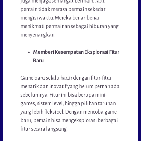
juga menjaga semangat bermain. Jadi,
pemain tidak merasa bermain sekedar
mengisi waktu. Mereka benar-benar
menikmati permainan sebagai hiburan yang
menyenangkan.
Memberi Kesempatan Eksplorasi Fitur
Baru
Game baru selalu hadir dengan fitur-fitur
menarik dan inovatif yang belum pernah ada
sebelumnya. Fitur ini bisa berupa mini-
games, sistem level, hingga pilihan taruhan
yang lebih fleksibel.
Dengan mencoba game
baru, pemain bisa mengeksplorasi berbagai
fitur secara langsung.