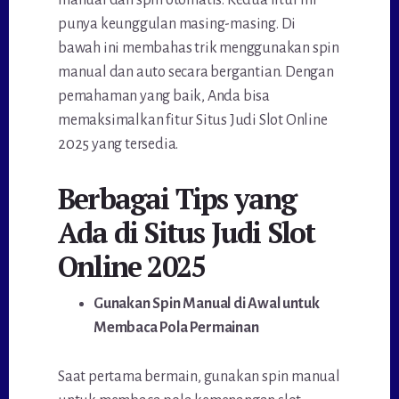
punya keunggulan masing-masing. Di
bawah ini membahas trik menggunakan spin
manual dan auto secara bergantian. Dengan
pemahaman yang baik, Anda bisa
memaksimalkan fitur Situs Judi Slot Online
2025 yang tersedia.
Berbagai Tips yang
Ada di Situs Judi Slot
Online 2025
Gunakan Spin Manual di Awal untuk
Membaca Pola Permainan
Saat pertama bermain, gunakan spin manual