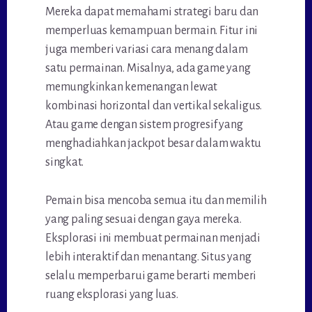
Mereka dapat memahami strategi baru dan
memperluas kemampuan bermain. Fitur ini
juga memberi variasi cara menang dalam
satu permainan.
Misalnya, ada game yang
memungkinkan kemenangan lewat
kombinasi horizontal dan vertikal sekaligus.
Atau game dengan sistem progresif yang
menghadiahkan jackpot besar dalam waktu
singkat.
Pemain bisa mencoba semua itu dan memilih
yang paling sesuai dengan gaya mereka.
Eksplorasi ini membuat permainan menjadi
lebih interaktif dan menantang. Situs yang
selalu memperbarui game berarti memberi
ruang eksplorasi yang luas.