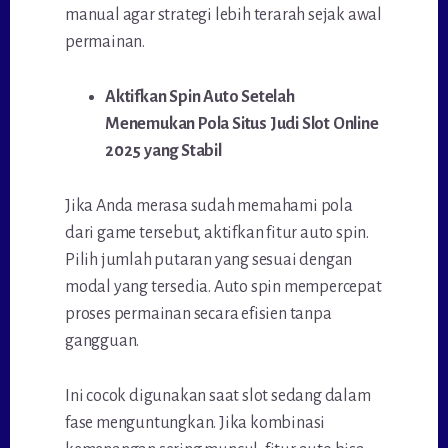
manual agar strategi lebih terarah sejak awal
permainan.
Aktifkan Spin Auto Setelah
Menemukan Pola Situs Judi Slot Online
2025 yang Stabil
Jika Anda merasa sudah memahami pola
dari game tersebut, aktifkan fitur auto spin.
Pilih jumlah putaran yang sesuai dengan
modal yang tersedia. Auto spin mempercepat
proses permainan secara efisien tanpa
gangguan.
Ini cocok digunakan saat slot sedang dalam
fase menguntungkan. Jika kombinasi