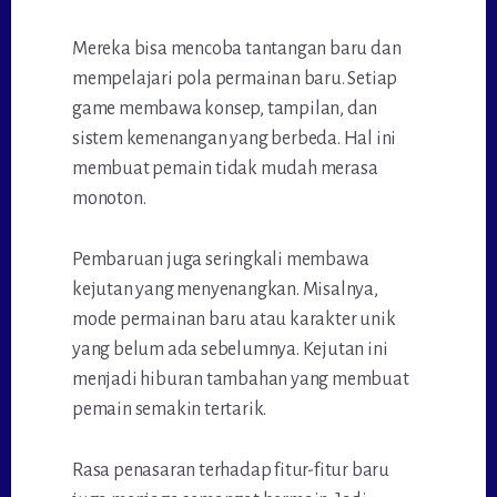
Mereka bisa mencoba tantangan baru dan
mempelajari pola permainan baru. Setiap
game membawa konsep, tampilan, dan
sistem kemenangan yang berbeda. Hal ini
membuat pemain tidak mudah merasa
monoton.
Pembaruan juga seringkali membawa
kejutan yang menyenangkan. Misalnya,
mode permainan baru atau karakter unik
yang belum ada sebelumnya. Kejutan ini
menjadi hiburan tambahan yang membuat
pemain semakin tertarik.
Rasa penasaran terhadap fitur-fitur baru