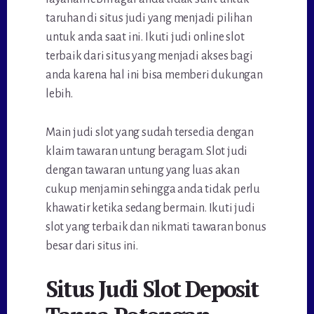
taruhan di situs judi yang menjadi pilihan
untuk anda saat ini.
Ikuti judi online slot
terbaik dari situs yang menjadi akses bagi
anda karena hal ini bisa memberi dukungan
lebih.
Main judi slot yang sudah tersedia dengan
klaim tawaran untung beragam. Slot judi
dengan tawaran untung yang luas akan
cukup menjamin sehingga anda tidak perlu
khawatir ketika sedang bermain. Ikuti judi
slot yang terbaik dan nikmati tawaran bonus
besar dari situs ini.
Situs Judi Slot Deposit