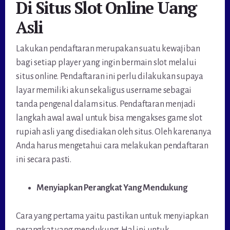
Di Situs Slot Online Uang
Asli
Lakukan pendaftaran merupakan suatu kewajiban
bagi setiap player yang ingin bermain slot melalui
situs online. Pendaftaran ini perlu dilakukan supaya
layar memiliki akun sekaligus username sebagai
tanda pengenal dalam situs. Pendaftaran menjadi
langkah awal awal untuk bisa mengakses game slot
rupiah asli yang disediakan oleh situs. Oleh karenanya
Anda harus mengetahui cara melakukan pendaftaran
ini secara pasti.
Menyiapkan Perangkat Yang Mendukung
Cara yang pertama yaitu pastikan untuk menyiapkan
perangkat yang mendukung. Hal ini untuk