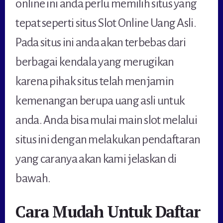
online ini anda perlu memilih situs yang
tepat seperti situs Slot Online Uang Asli.
Pada situs ini anda akan terbebas dari
berbagai kendala yang merugikan
karena pihak situs telah menjamin
kemenangan berupa uang asli untuk
anda. Anda bisa mulai main slot melalui
situs ini dengan melakukan pendaftaran
yang caranya akan kami jelaskan di
bawah.
Cara Mudah Untuk Daftar