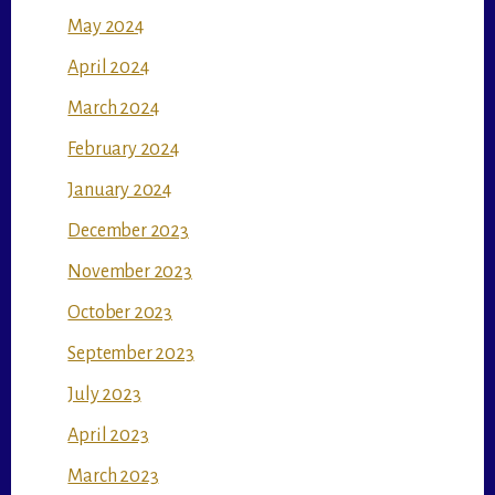
May 2024
April 2024
March 2024
February 2024
January 2024
December 2023
November 2023
October 2023
September 2023
July 2023
April 2023
March 2023