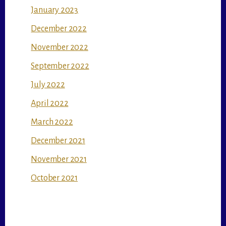
January 2023
December 2022
November 2022
September 2022
July 2022
April 2022
March 2022
December 2021
November 2021
October 2021