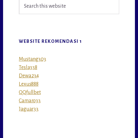
Search
Sidebar
this
website
WEBSITE REKOMENDASI 1
Mustang303
Tesla338
Dewa234
Lexus888
QQfullbet
Camaro33
Jaguar33