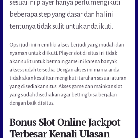
sesuai ini player hanya perlu mengikuti
beberapa step yang dasar dan hal ini
tentunya tidak sulit untuk anda ikuti.
Opsi judi ini memiliki akses berjudi yang mudah dan
nyaman untuk diikuti. Player slot di situs ini tidak
akan sulit untuk bermain game ini karena banyak
akses sudah tersedia. Dengan akses ini mama anda
tidak akan kesulitan mengikuti taruhan sesuai aturan
yang disediakan situs. Akses game dan mainkan slot
yang sudah disediakan agar betting bisa berjalan
dengan baik di situs.
Bonus Slot Online Jackpot
Terbesar Kenali Ulasan