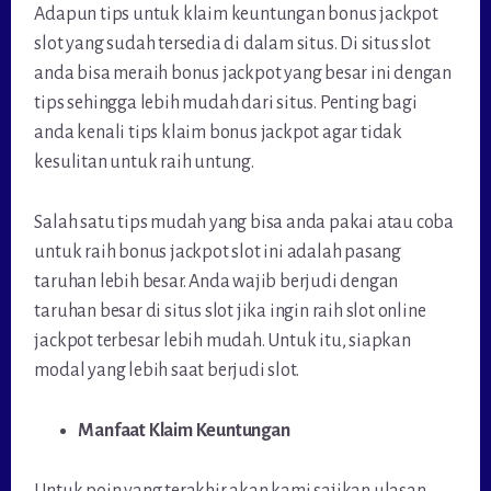
Adapun tips untuk klaim keuntungan bonus jackpot
slot yang sudah tersedia di dalam situs. Di situs slot
anda bisa meraih bonus jackpot yang besar ini dengan
tips sehingga lebih mudah dari situs. Penting bagi
anda kenali tips klaim bonus jackpot agar tidak
kesulitan untuk raih untung.
Salah satu tips mudah yang bisa anda pakai atau coba
untuk raih bonus jackpot slot ini adalah pasang
taruhan lebih besar. Anda wajib berjudi dengan
taruhan besar di situs slot jika ingin raih slot online
jackpot terbesar lebih mudah. Untuk itu, siapkan
modal yang lebih saat berjudi slot.
Manfaat Klaim Keuntungan
Untuk poin yang terakhir akan kami sajikan ulasan